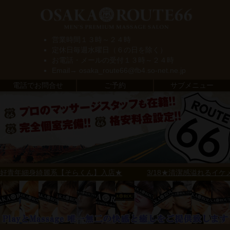
営業時間１３時～２４時
定休日毎週水曜日（６の日を除く）
お電話・メールの受付１３時～２４時
Email→ osaka_route66@fb4.so-net.ne.jp
電話でお問合せ
ご予約
サブメニュー
好青年細身綺麗系【そらくん】入店★
3/18★清潔感溢れるイケメ