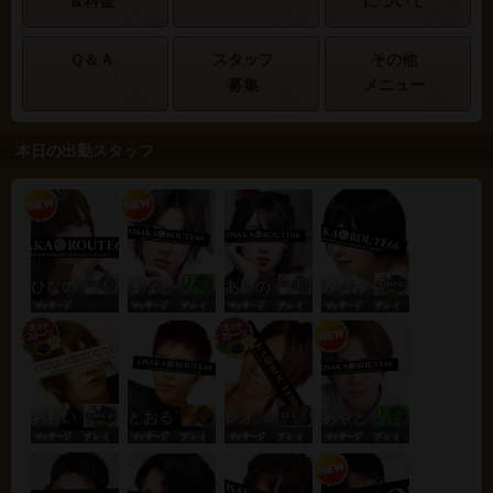
＆料金
について
Ｑ＆Ａ
スタッフ
その他
募集
メニュー
本日の出勤スタッフ
ひなの
まなと
あいの
みなみ
あおい
とおる
レオ
あやと