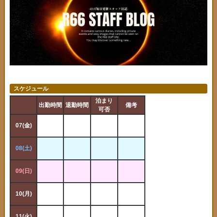
スケジュール
泊まり
出勤時間
退勤時間
備考
出勤時間
退勤
可否
07(金)
14(金)
08(土)
15(土)
09(日)
16(日)
10(月)
17(月)
11(火)
18(火)