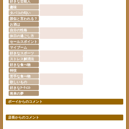
好きな芸能人
趣味
タバコの匂い
誰似と言われる？
お酒は
自分の性格
休日の過ごし方
セールスポイント
マイブーム
好きなスポーツ
ストレス解消法
好きな食べ物
特技
苦手な食べ物
欲しいもの
好きなｱｰﾃｨｽﾄ
将来の夢
ボーイからのコメント
店長からのコメント