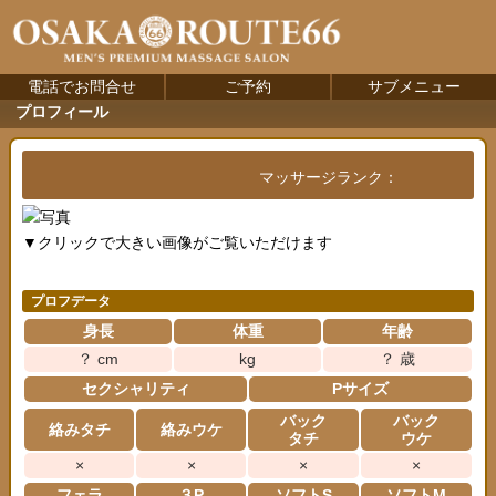
電話でお問合せ
ご予約
サブメニュー
プロフィール
マッサージランク：
▼クリックで大きい画像がご覧いただけます
プロフデータ
身長
体重
年齢
？ cm
kg
？ 歳
セクシャリティ
Pサイズ
バック
バック
絡みタチ
絡みウケ
タチ
ウケ
×
×
×
×
フェラ
３P
ソフトS
ソフトM