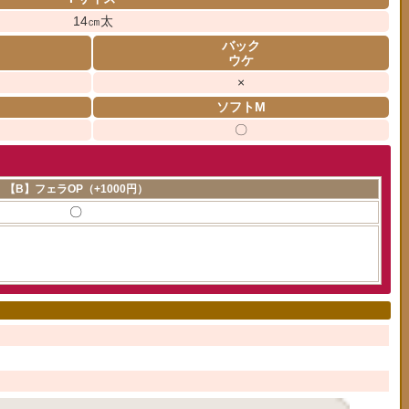
14㎝太
バック
ウケ
×
ソフトM
〇
【B】フェラOP（+1000円）
〇