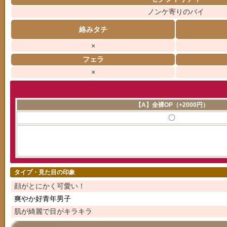
ノンケ寄りのバイ
絡みタチ
×
フェラ
×
【A】全裸OP（+2000円）
〇
タイプ・見た目の印象
顔がとにかく可愛い！
爽やか好青年男子
肌が綺麗で目がキラキラ