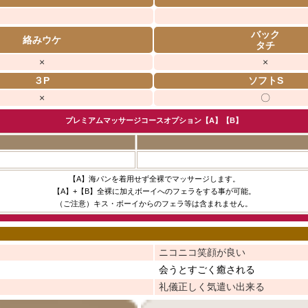
バック
絡みウケ
タチ
×
×
３P
ソフトS
×
〇
プレミアムマッサージコースオプション【A】【B】
【A】海パンを着用せず全裸でマッサージします。
【A】+【B】全裸に加えボーイへのフェラをする事が可能。
（ご注意）キス・ボーイからのフェラ等は含まれません。
ニコニコ笑顔が良い
会うとすごく癒される
礼儀正しく気遣い出来る