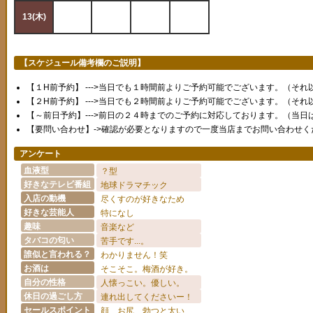
13(木)
20(木)
【スケジュール備考欄のご説明】
【１H前予約】 --->当日でも１時間前よりご予約可能でございます。（そ
【２H前予約】 --->当日でも２時間前よりご予約可能でございます。（そ
【～前日予約】--->前日の２４時までのご予約に対応しております。（当日
【要問い合わせ】->確認が必要となりますので一度当店までお問い合わせく
アンケート
血液型
？型
好きなテレビ番組
地球ドラマチック
入店の動機
尽くすのが好きなため
好きな芸能人
特になし
趣味
音楽など
タバコの匂い
苦手です...。
誰似と言われる？
わかりません！笑
お酒は
そこそこ。梅酒が好き。
自分の性格
人懐っこい。優しい。
休日の過ごし方
連れ出してくださいー！
セールスポイント
顔、お尻、勃つと太い