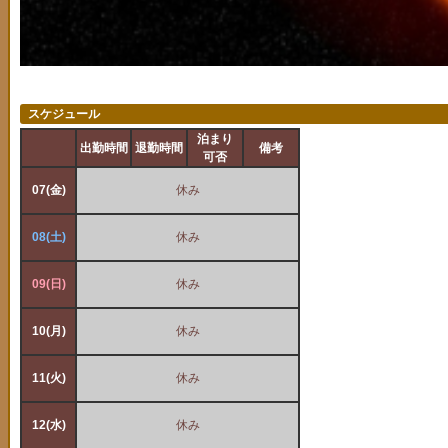
スケジュール
泊まり
出勤時間
退勤時間
備考
出勤時間
退勤
可否
07(金)
休み
14(金)
08(土)
休み
15(土)
09(日)
休み
16(日)
10(月)
休み
17(月)
11(火)
休み
18(火)
12(水)
休み
19(水)