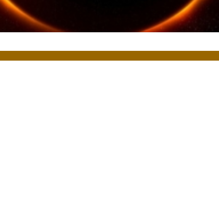
泊まり
時間
備考
可否